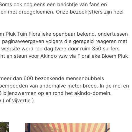
. Soms ook nog eens een berichtje van fans en
den met droogbloemen. Onze bezoek(st)ers zijn heel
m Pluk Tuin Floralieke openbaar bekend. ondertussen
 paginaweergaven volgers die geregeld reageren met
se website werd op dag twee door ruim 350 surfers
cht en steun voor Akindo vzw via Floralieke Bloem Pluk
 meer dan 600 bezoekende mensenbubbels
loembedden van anderhalve meter breed. In de mei en
t 3 bijenzwermen op en rond het akindo-domein.
 of vijvertje ).