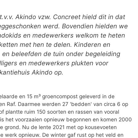
t.v.v. Akindo vzw. Concreet hield dit in dat
weggeschonken werd. Bovendien hielden we
akindokids en medewerkers welkom te heten
ketten met hen te delen. Kinderen en
 en beleefden de tuin onder begeleiding
illigers en medewerkers plukten voor
akantiehuis Akindo op.
laarde en 15 m³ groencompost geleverd in de
 en Raf. Daarmee werden 27 'bedden' van circa 6 op
of plantte ruim 150 soorten en rassen van vooral
k is het voorzaaien opnieuw begonnen en komen 2000
 de grond. Nu de lente 2021 met op kousevoeten
de werk opnieuw. De winter gaf rust op het veld en