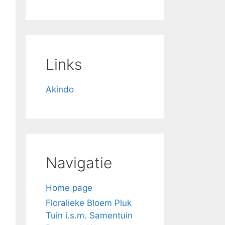
r
c
h
Links
Akindo
Navigatie
Home page
Floralieke Bloem Pluk
Tuin i.s.m. Samentuin