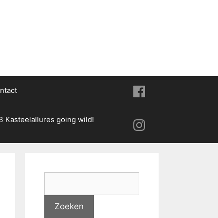
ntact
3 Kasteelallures going wild!
S
e
a